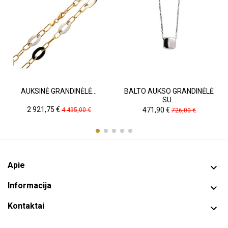
AUKSINĖ GRANDINĖLĖ...
BALTO AUKSO GRANDINĖLĖ
SU...
Kaina
Pradinė
Kaina
Pradinė
2 921,75 €
471,90 €
4 495,00 €
726,00 €
kaina
kaina
Apie

Informacija

Kontaktai
