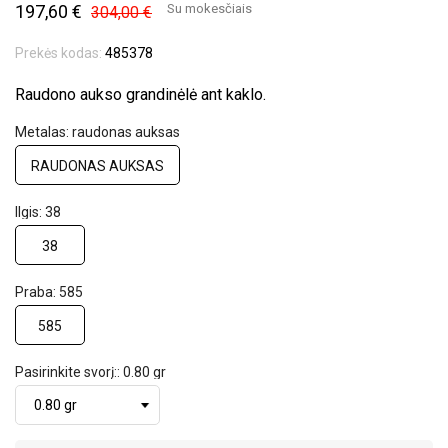
197,60 €
Su mokesčiais
304,00 €
Prekės kodas:
485378
Raudono aukso grandinėlė ant kaklo.
Metalas: raudonas auksas
RAUDONAS AUKSAS
Ilgis: 38
38
Praba: 585
585
Pasirinkite svorį:: 0.80 gr