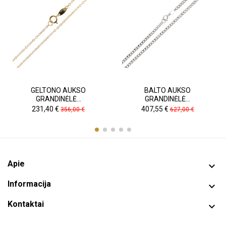
GELTONO AUKSO
BALTO AUKSO
GRANDINĖLĖ...
GRANDINĖLĖ...
Kaina
Pradinė
Kaina
Pradinė
231,40 €
407,55 €
356,00 €
627,00 €
kaina
kaina
Apie

Informacija

Kontaktai
