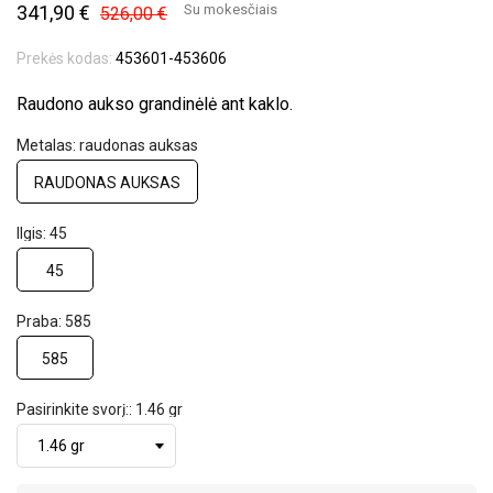
341,90 €
Su mokesčiais
526,00 €
Prekės kodas:
453601-453606
Raudono aukso grandinėlė ant kaklo.
Metalas: raudonas auksas
RAUDONAS AUKSAS
Ilgis: 45
45
Praba: 585
585
Pasirinkite svorį:: 1.46 gr