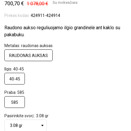
700,70 €
Su mokesčiais
1 078,00 €
Prekės kodas:
424911-424914
Raudono aukso reguliuojamo ilgio grandinėlė ant kaklo su
pakabuku.
Metalas: raudonas auksas
RAUDONAS AUKSAS
Ilgis: 40-45
40-45
Praba: 585
585
Pasirinkite svorį:: 3.08 gr