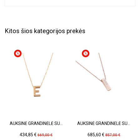
Kitos šios kategorijos prekės
AUKSINĖ GRANDINĖLĖ SU...
AUKSINĖ GRANDINĖLĖ SU...
Kaina
Pradinė
Kaina
Pradinė
434,85 €
685,60 €
669,00 €
857,00 €
kaina
kaina