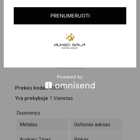
Paskutinė prekė
PRENUMERUOTI
PRODUKTO DETALĖS
APRAŠYMAS
Prekės kodas
455593
Yra prekyboje
1 Vienetas
Duomenys
Metalas
Geltonas auksas
Auskarų Tipas
Rinkės