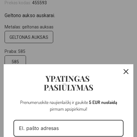
Prekės kodas:
455593
Geltono aukso auskarai.
Metalas: geltonas auksas
GELTONAS AUKSAS
Praba: 585
585
YPATINGAS
Pasirinkite svorį:: 2.28 gr
PASIŪLYMAS
Prenumeruokite naujienlaiškį ir gaukite
5 EUR nuolaidą
–
+
pirmam apsipirkimui!
PRIDĖTI Į KREPŠELĮ