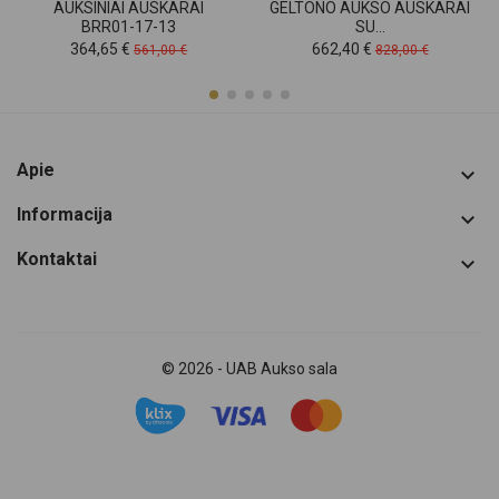
AUKSINIAI AUSKARAI
GELTONO AUKSO AUSKARAI
BRR01-17-13
SU...
Kaina
Pradinė
Kaina
Pradinė
364,65 €
662,40 €
561,00 €
828,00 €
kaina
kaina
Apie

Informacija

Kontaktai

© 2026 - UAB Aukso sala