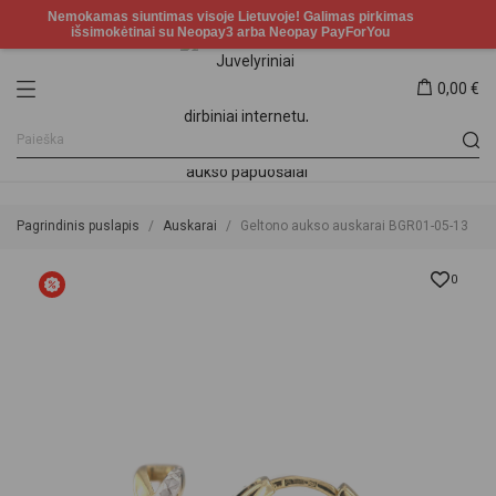
0,00 €
Pagrindinis puslapis
Auskarai
Geltono aukso auskarai BGR01-05-13
0