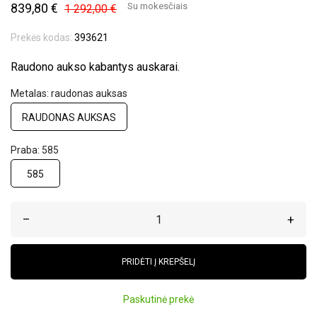
839,80 €
Su mokesčiais
1 292,00 €
Prekės kodas:
393621
Raudono aukso kabantys auskarai.
Metalas: raudonas auksas
RAUDONAS AUKSAS
Praba: 585
585
–
+
PRIDĖTI Į KREPŠELĮ
Paskutinė prekė