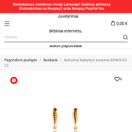
0,00 €
Pagrindinis puslapis
Auskarai
Auksiniai kabantys auskarai BRA05-02-
22
0