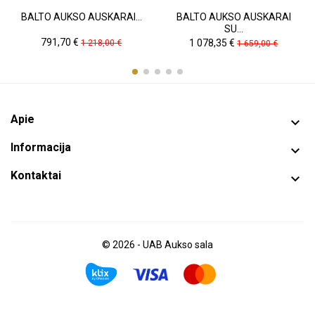
BALTO AUKSO AUSKARAI...
BALTO AUKSO AUSKARAI
SU...
Kaina
Pradinė
Kaina
Pradinė
791,70 €
1 078,35 €
1 218,00 €
1 659,00 €
kaina
kaina
Apie

Informacija

Kontaktai

© 2026 - UAB Aukso sala