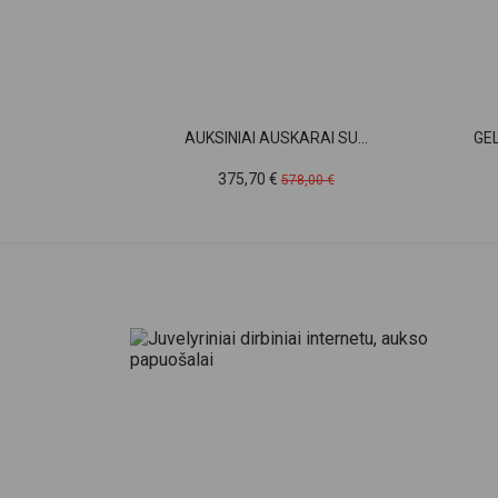
AUKSINIAI AUSKARAI SU...
GE
Kaina
Pradinė
375,70 €
578,00 €
kaina