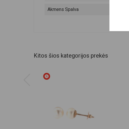
Akmens Spalva
Kitos šios kategorijos prekės