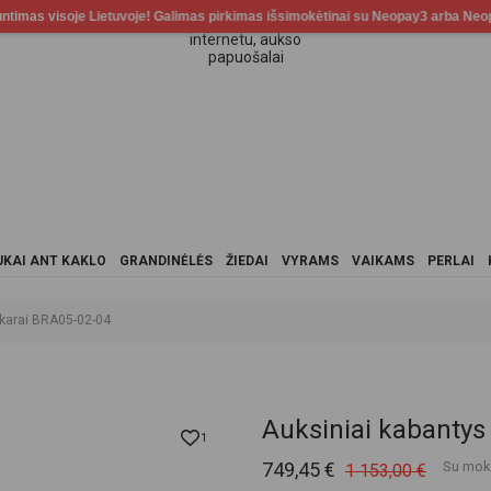
KAI ANT KAKLO
GRANDINĖLĖS
ŽIEDAI
VYRAMS
VAIKAMS
PERLAI
skarai BRA05-02-04
Auksiniai kabantys
1
749,45 €
Su mok
1 153,00 €