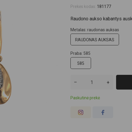
Prekės kodas:
181177
Raudono aukso kabantys auskar
Metalas: raudonas auksas
RAUDONAS AUKSAS
Praba: 585
585
–
+
Paskutinė prekė