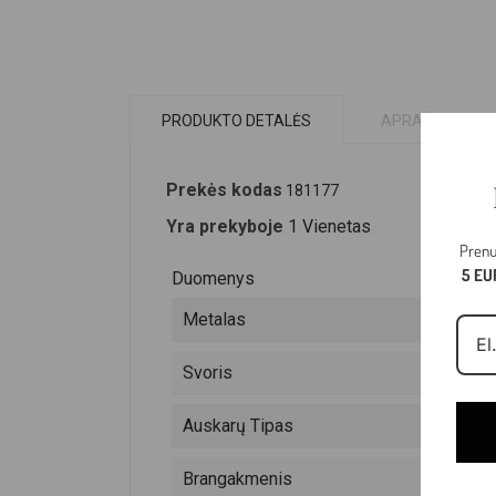
PRODUKTO DETALĖS
APRAŠYMAS
Prekės kodas
181177
Yra prekyboje
1 Vienetas
Prenu
5 EU
Duomenys
Metalas
Svoris
Auskarų Tipas
Brangakmenis