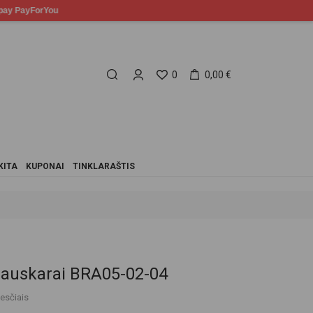
0
0,00 €
KITA
KUPONAI
TINKLARAŠTIS
 auskarai BRA05-02-04
esčiais