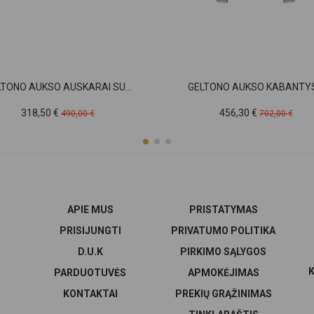
LTONO AUKSO AUSKARAI SU...
GELTONO AUKSO KABANTYS.
Kaina
Pradinė
Kaina
Pradinė
318,50 €
456,30 €
490,00 €
702,00 €
kaina
kaina
APIE MUS
PRISTATYMAS
PRISIJUNGTI
PRIVATUMO POLITIKA
D.U.K
PIRKIMO SĄLYGOS
K
PARDUOTUVĖS
APMOKĖJIMAS
KONTAKTAI
PREKIŲ GRĄŽINIMAS