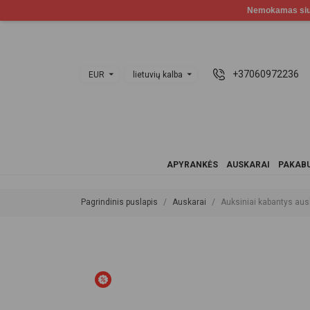
+37060972236
EUR
lietuvių kalba
APYRANKĖS
AUSKARAI
PAKABU
Pagrindinis puslapis
Auskarai
Auksiniai kabantys au