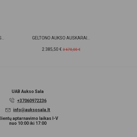
..
GELTONO AUKSO AUSKARAI...
GELTONO A
Kaina
Pradinė
Ka
2 385,50 €
43
3 670,00 €
kaina
UAB
Aukso Sala
+37060972236
info@auksosala.lt
lientų aptarnavimo laikas I-V
nuo 10:00 iki 17:00