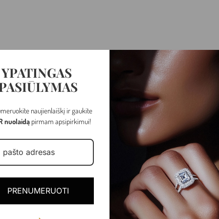
YPATINGAS
PASIŪLYMAS
meruokite naujienlaiškį ir gaukite
R nuolaidą
pirmam apsipirkimui!
Raudonas auksas
3.39 gr
Kabantys
PRENUMERUOTI
Cirkonis