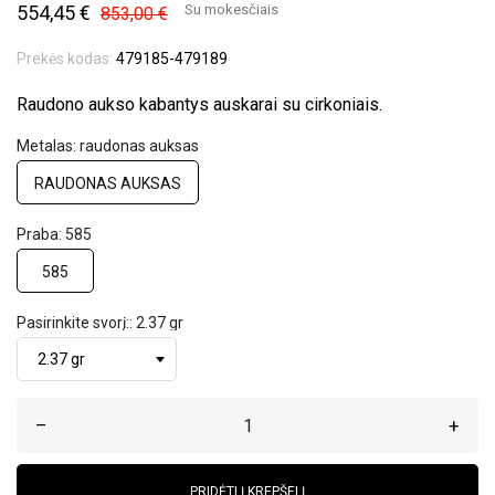
554,45 €
Su mokesčiais
853,00 €
Prekės kodas:
479185-479189
Raudono aukso kabantys auskarai su cirkoniais.
Metalas: raudonas auksas
RAUDONAS AUKSAS
Praba: 585
585
Pasirinkite svorį:: 2.37 gr
–
+
PRIDĖTI Į KREPŠELĮ