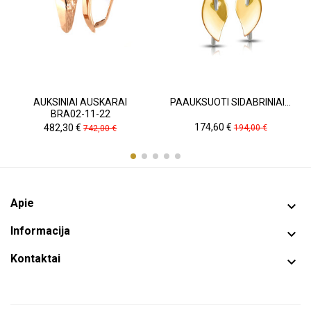
AUKSINIAI AUSKARAI
PAAUKSUOTI SIDABRINIAI...
BRA02-11-22
Kaina
Pradinė
Kaina
Pradinė
174,60 €
482,30 €
194,00 €
742,00 €
kaina
kaina
Apie

Informacija

Kontaktai
