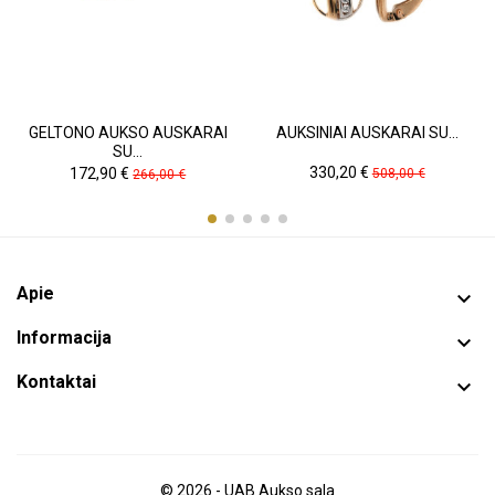
GELTONO AUKSO AUSKARAI
AUKSINIAI AUSKARAI SU...
SU...
Kaina
Pradinė
Kaina
Pradinė
330,20 €
172,90 €
508,00 €
266,00 €
kaina
kaina
Apie

Informacija

Kontaktai

© 2026 - UAB Aukso sala