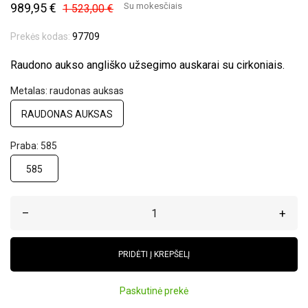
989,95 €
Su mokesčiais
1 523,00 €
Prekės kodas:
97709
Raudono aukso angliško užsegimo auskarai su cirkoniais.
Metalas: raudonas auksas
RAUDONAS AUKSAS
Praba: 585
585
–
+
PRIDĖTI Į KREPŠELĮ
Paskutinė prekė