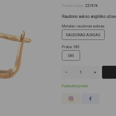
Prekės kodas:
237474
Raudono aukso angliško užseg
Metalas: raudonas auksas
RAUDONAS AUKSAS
Praba: 585
585
–
+
Paskutinė prekė