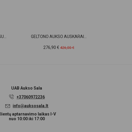
...
GELTONO AUKSO AUSKARAI...
AUKSINI
Kaina
Pradinė
Ka
276,90 €
26
426,00 €
kaina
UAB
Aukso Sala
+37060972236
info@auksosala.lt
lientų aptarnavimo laikas I-V
nuo 10:00 iki 17:00