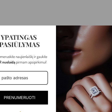
YPATINGAS
PASIŪLYMAS
meruokite naujienlaiškį ir gaukite
R nuolaidą
pirmam apsipirkimui!
Raudonas auksas
2.58 gr
Angliškas
PRENUMERUOTI
Cirkonis