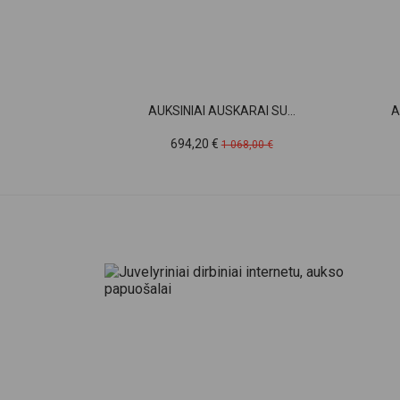
AUKSINIAI AUSKARAI SU...
A
Kaina
Pradinė
694,20 €
1 068,00 €
kaina