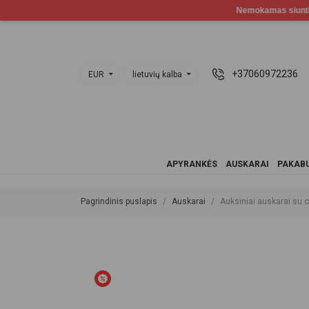
+37060972236
EUR
lietuvių kalba
APYRANKĖS
AUSKARAI
PAKABU
Pagrindinis puslapis
Auskarai
Auksiniai auskarai su 