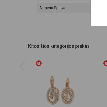
Akmens Spalva
Kitos šios kategorijos prekės