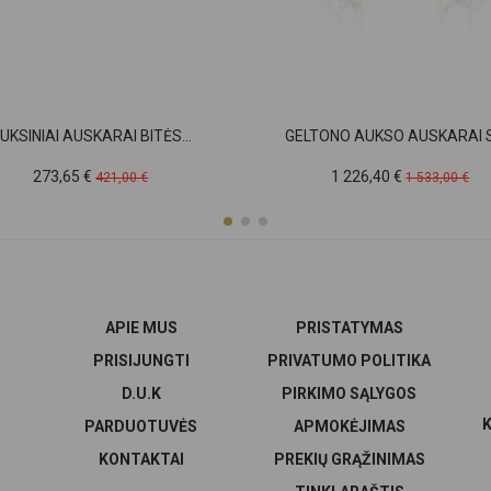
UKSINIAI AUSKARAI BITĖS...
GELTONO AUKSO AUSKARAI SU
Kaina
Pradinė
Kaina
Pradinė
273,65 €
1 226,40 €
421,00 €
1 533,00 €
kaina
kaina
APIE MUS
PRISTATYMAS
PRISIJUNGTI
PRIVATUMO POLITIKA
D.U.K
PIRKIMO SĄLYGOS
K
PARDUOTUVĖS
APMOKĖJIMAS
KONTAKTAI
PREKIŲ GRĄŽINIMAS