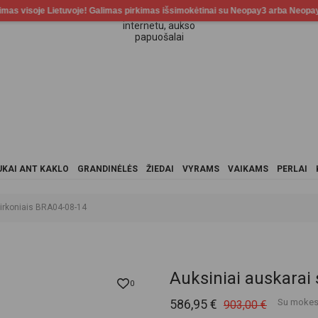
KAI ANT KAKLO
GRANDINĖLĖS
ŽIEDAI
VYRAMS
VAIKAMS
PERLAI
cirkoniais BRA04-08-14
Auksiniai auskarai
0
586,95 €
Su mokes
903,00 €