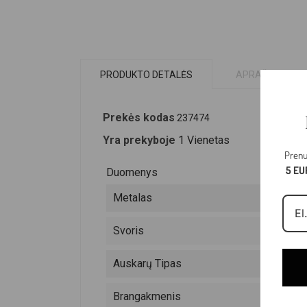
PRODUKTO DETALĖS
APRAŠYMAS
Prekės kodas
237474
Yra prekyboje
1 Vienetas
Prenu
5 EU
Duomenys
Metalas
Svoris
Auskarų Tipas
Brangakmenis