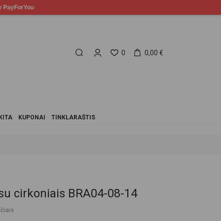
0
0,00 €
KITA
KUPONAI
TINKLARAŠTIS
 su cirkoniais BRA04-08-14
čiais