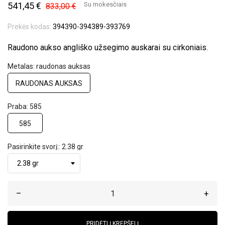
541,45 €
Su mokesčiais
833,00 €
Prekės kodas:
394390-394389-393769
Raudono aukso angliško užsegimo auskarai su cirkoniais.
Metalas: raudonas auksas
RAUDONAS AUKSAS
Praba: 585
585
Pasirinkite svorį:: 2.38 gr
–
+
PRIDĖTI Į KREPŠELĮ