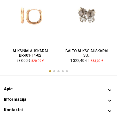
AUKSINIAI AUSKARAI
BALTO AUKSO AUSKARAI
BRR01-14-02
SU...
Kaina
Pradinė
Kaina
Pradinė
533,00 €
1 322,40 €
820,00 €
1 653,00 €
kaina
kaina
Apie

Informacija

Kontaktai
