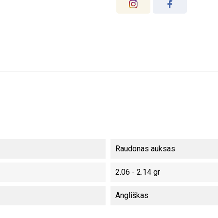
Raudonas auksas
2.06 - 2.14 gr
Angliškas