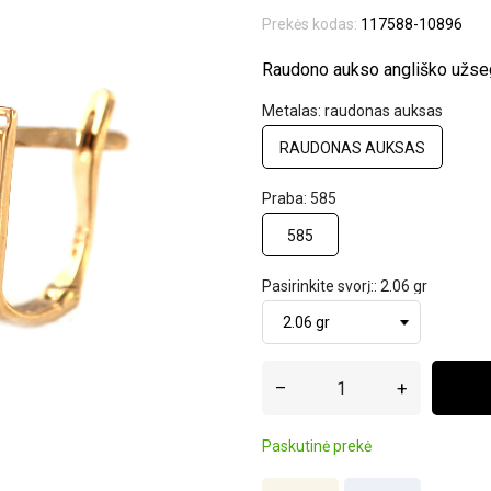
Prekės kodas:
117588-10896
Raudono aukso angliško užse
Metalas: raudonas auksas
RAUDONAS AUKSAS
Praba: 585
585
Pasirinkite svorį:: 2.06 gr
–
+
Paskutinė prekė