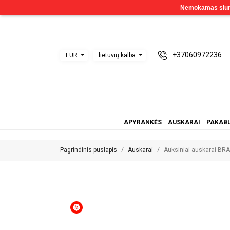
+37060972236
EUR
lietuvių kalba
APYRANKĖS
AUSKARAI
PAKABU
Pagrindinis puslapis
Auskarai
Auksiniai auskarai BR