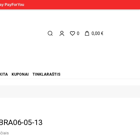
0
0,00 €
KITA
KUPONAI
TINKLARAŠTIS
 BRA06-05-13
čiais