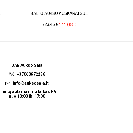
.
BALTO AUKSO AUSKARAI SU...
AUKSINI
Kaina
Pradinė
Ka
723,45 €
30
1 113,00 €
kaina
UAB
Aukso Sala
+37060972236
info@auksosala.lt
lientų aptarnavimo laikas I-V
nuo 10:00 iki 17:00