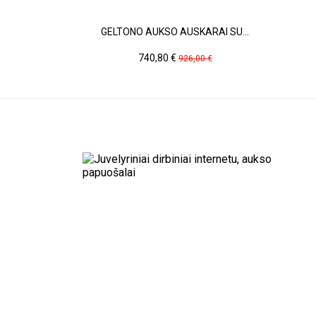
GELTONO AUKSO AUSKARAI SU...
Kaina
Pradinė
740,80 €
926,00 €
kaina