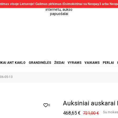
KAI ANT KAKLO
GRANDINĖLĖS
ŽIEDAI
VYRAMS
VAIKAMS
PERLAI
A06-05-13
Auksiniai auskarai
0
468,65 €
Su mokes
721,00 €