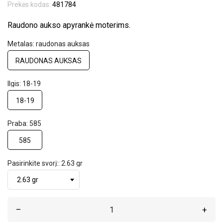
Prekės kodas:
481784
Raudono aukso apyrankė moterims.
Metalas: raudonas auksas
RAUDONAS AUKSAS
Ilgis: 18-19
18-19
Praba: 585
585
Pasirinkite svorį:: 2.63 gr
–
+