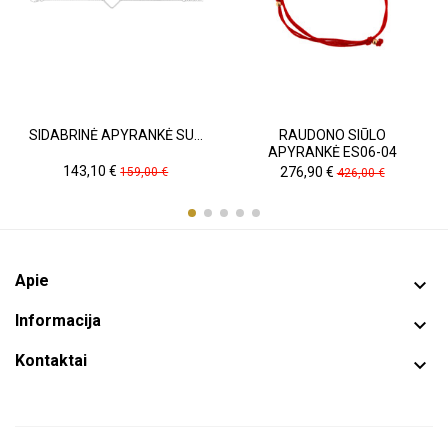
SIDABRINĖ APYRANKĖ SU...
RAUDONO SIŪLO
APYRANKĖ ES06-04
Kaina
Pradinė
Kaina
Pradinė
143,10 €
276,90 €
159,00 €
426,00 €
kaina
kaina
Apie

Informacija

Kontaktai
