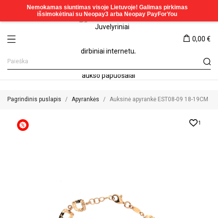
0,00 €
Pagrindinis puslapis
Apyrankės
Auksinė apyrankė EST08-09 18-19CM
1